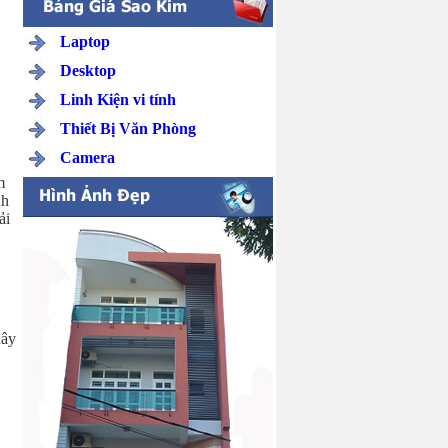
Laptop
Desktop
Linh Kiện vi tính
Thiết Bị Văn Phòng
Camera
m
nh
ải
dây