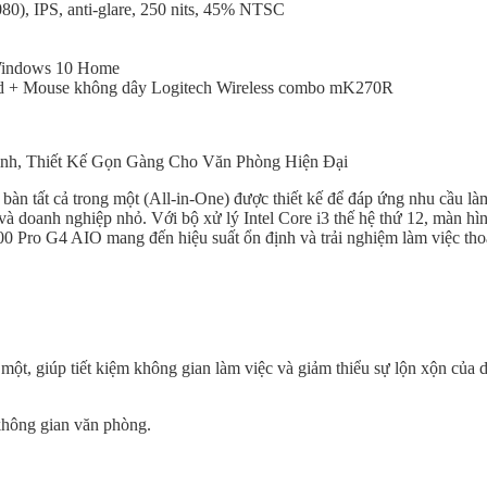
0), IPS, anti-glare, 250 nits, 45% NTSC
Windows 10 Home
rd + Mouse không dây Logitech Wireless combo mK270R
nh, Thiết Kế Gọn Gàng Cho Văn Phòng Hiện Đại
àn tất cả trong một (All-in-One) được thiết kế để đáp ứng nhu cầu là
à doanh nghiệp nhỏ. Với bộ xử lý Intel Core i3 thế hệ thứ 12, màn hì
00 Pro G4 AIO mang đến hiệu suất ổn định và trải nghiệm làm việc tho
 một, giúp tiết kiệm không gian làm việc và giảm thiểu sự lộn xộn của 
 không gian văn phòng.