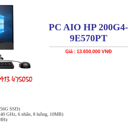
PC AIO HP 200G4-
9E570PT
-----------------------------------------------------
Giá : 13.650.000 VNĐ
256G SSD)
.40 GHz, 6 nhân, 8 luồng, 10MB)
 MHz