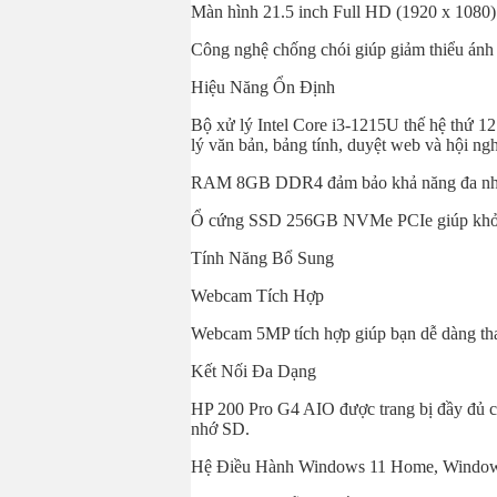
Màn hình 21.5 inch Full HD (1920 x 1080) m
Công nghệ chống chói giúp giảm thiểu ánh s
Hiệu Năng Ổn Định
Bộ xử lý Intel Core i3-1215U thế hệ thứ 1
lý văn bản, bảng tính, duyệt web và hội ngh
RAM 8GB DDR4 đảm bảo khả năng đa nh
Ổ cứng SSD 256GB NVMe PCIe giúp khởi đ
Tính Năng Bổ Sung
Webcam Tích Hợp
Webcam 5MP tích hợp giúp bạn dễ dàng tham
Kết Nối Đa Dạng
HP 200 Pro G4 AIO được trang bị đầy đủ c
nhớ SD.
Hệ Điều Hành Windows 11 Home, Windo