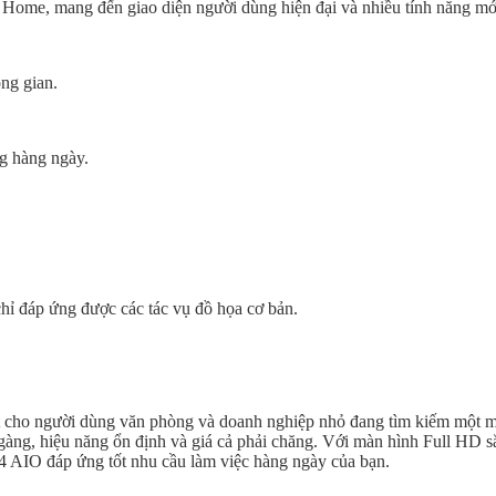
Home, mang đến giao diện người dùng hiện đại và nhiều tính năng mớ
ông gian.
g hàng ngày.
hỉ đáp ứng được các tác vụ đồ họa cơ bản.
t cho người dùng văn phòng và doanh nghiệp nhỏ đang tìm kiếm một 
n gàng, hiệu năng ổn định và giá cả phải chăng. Với màn hình Full HD s
G4 AIO đáp ứng tốt nhu cầu làm việc hàng ngày của bạn.