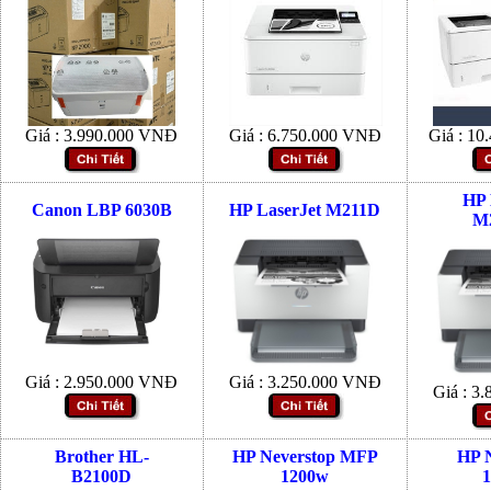
Giá :
3.990.000
VNĐ
Giá :
6.750.000
VNĐ
Giá :
10.
HP 
Canon LBP 6030B
HP LaserJet M211D
M
Giá :
2.950.000
VNĐ
Giá :
3.250.000
VNĐ
Giá :
3.
Brother HL-
HP Neverstop MFP
HP 
B2100D
1200w