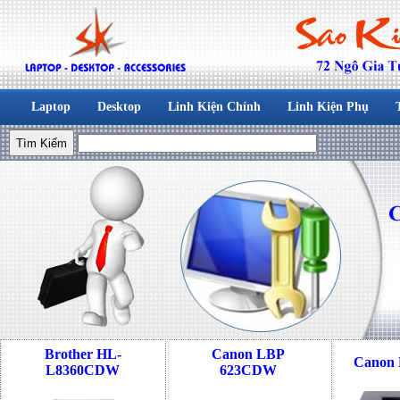
Laptop
Desktop
Linh Kiện Chính
Linh Kiện Phụ
Brother HL-
Canon LBP
Canon
L8360CDW
623CDW