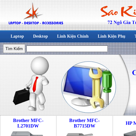
Laptop
Desktop
Linh Kiện Chính
Linh Kiện Phụ
Brother MFC-
Brother MFC-
HP 
L2701DW
B7715DW