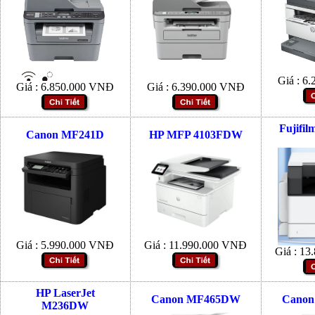
Giá :
6.
Giá :
6.850.000
VNĐ
Giá :
6.390.000
VNĐ
Fujifil
Canon MF241D
HP MFP 4103FDW
Giá :
5.990.000
VNĐ
Giá :
11.990.000
VNĐ
Giá :
13.
HP LaserJet
Canon MF465DW
Cano
M236DW