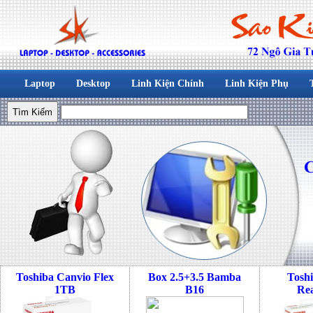
Laptop
Desktop
Linh Kiện Chính
Linh Kiện Phụ
Toshiba Canvio Flex
Box 2.5+3.5 Bamba
Tosh
1TB
B16
Re