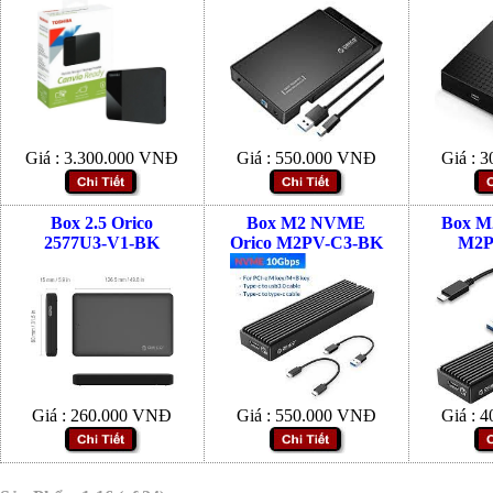
Giá :
3.300.000
VNĐ
Giá :
550.000
VNĐ
Giá :
3
Box 2.5 Orico
Box M2 NVME
Box M2
2577U3-V1-BK
Orico M2PV-C3-BK
M2P
Giá :
260.000
VNĐ
Giá :
550.000
VNĐ
Giá :
4