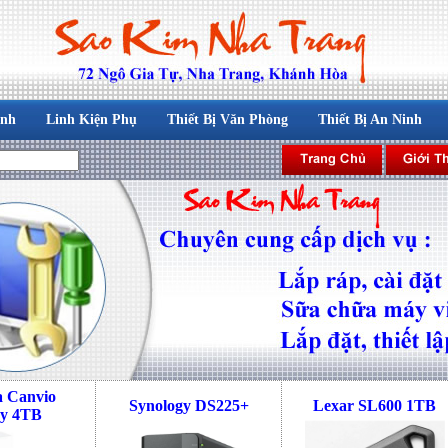
ính
Linh Kiện Phụ
Thiết Bị Văn Phòng
Thiết Bị An Ninh
a Canvio
Synology DS225+
Lexar SL600 1TB
y 4TB