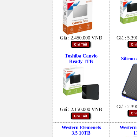
Giá :
2.450.000
VNĐ
Giá :
5.39
Toshiba Canvio
Silicon
Ready 1TB
Giá :
2.39
Giá :
2.150.000
VNĐ
Western Elemenets
Western
3.5 10TB
1