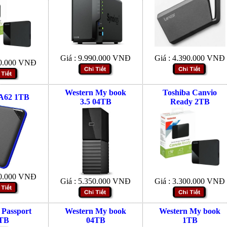
Giá :
9.990.000
VNĐ
Giá :
4.390.000
VNĐ
0.000
VNĐ
Western My book
Toshiba Canvio
 A62 1TB
3.5 04TB
Ready 2TB
0.000
VNĐ
Giá :
5.350.000
VNĐ
Giá :
3.300.000
VNĐ
 Passport
Western My book
Western My book
TB
04TB
1TB