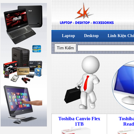
Laptop
Desktop
Linh Kiện Ch
Toshiba Canvio Flex
Toshib
1TB
Read