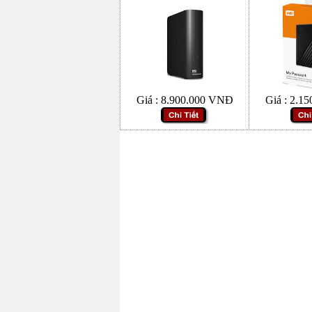
Giá :
8.900.000
VNĐ
Giá :
2.15