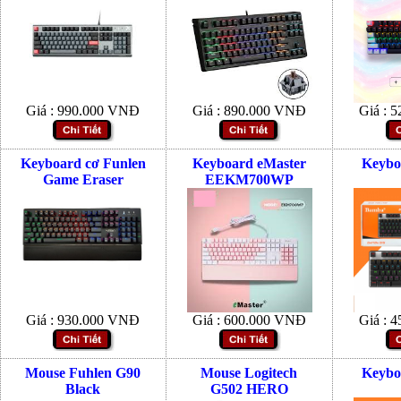
Giá :
990.000
VNĐ
Giá :
890.000
VNĐ
Giá :
5
Keyboard cơ Funlen
Keyboard eMaster
Keybo
Game Eraser
EEKM700WP
Giá :
930.000
VNĐ
Giá :
600.000
VNĐ
Giá :
4
Mouse Fuhlen G90
Mouse Logitech
Keybo
Black
G502 HERO