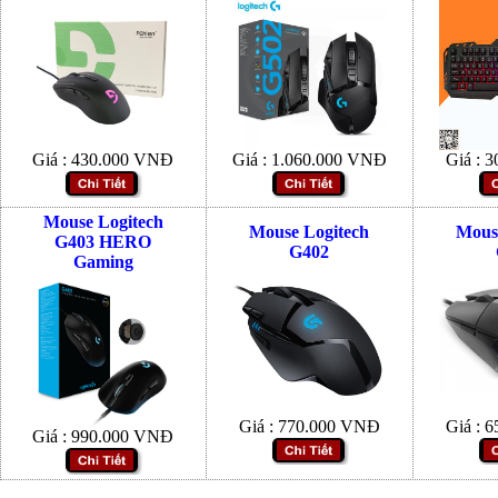
Giá :
430.000
VNĐ
Giá :
1.060.000
VNĐ
Giá :
3
Mouse Logitech
Mouse Logitech
Mous
G403 HERO
G402
Gaming
Giá :
770.000
VNĐ
Giá :
6
Giá :
990.000
VNĐ