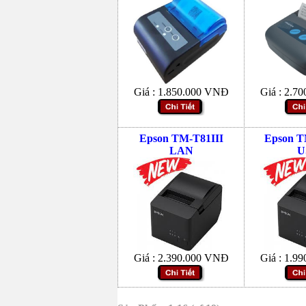
Giá :
1.850.000
VNĐ
Giá :
2.70
Epson TM-T81III
Epson T
LAN
U
Giá :
2.390.000
VNĐ
Giá :
1.99