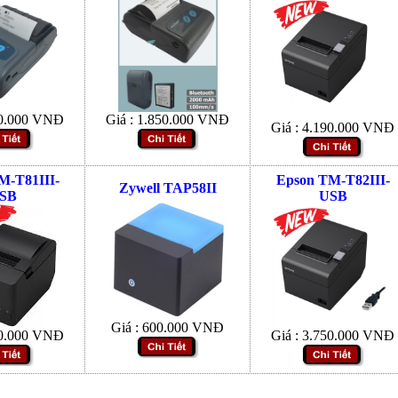
0.000
VNĐ
Giá :
1.850.000
VNĐ
Giá :
4.190.000
VNĐ
M-T81III-
Epson TM-T82III-
Zywell TAP58II
SB
USB
Giá :
600.000
VNĐ
0.000
VNĐ
Giá :
3.750.000
VNĐ