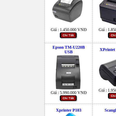
Giá :
1.450.000
VNĐ
Giá :
1.85
Epson TM-U220B
XPrintet
USB
Giá :
1.95
Giá :
5.990.000
VNĐ
Xprinter P103
Scang