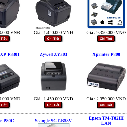
0.000
VNĐ
Giá :
1.450.000
VNĐ
Giá :
9.350.000
VNĐ
 XP-P3301
Zywell ZY303
Xprinter P800
0.000
VNĐ
Giá :
1.450.000
VNĐ
Giá :
2.950.000
VNĐ
Epson TM-T82III
le P80C
Scangle SGT-B58V
LAN