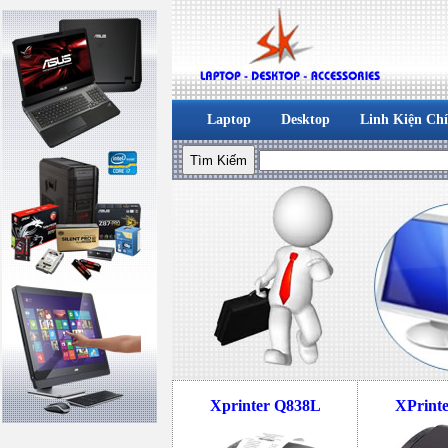
Laptop
Desktop
Linh Kiện Ch
Xprinter Q838L
XPrint