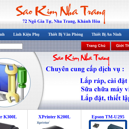
ính
Linh Kiện Phụ
Thiết Bị Văn Phòng
Thiết Bị An Ninh
er K300L
XPrinter K200L
Epson TM-U295